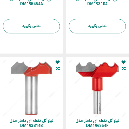
DM195454A
DM193104
تماس بگیرید
تماس بگیرید
تیغ گل نقطه ای دامار مدل
تیغ گل نقطه ای دامار مدل
DM193814B
DM196354F