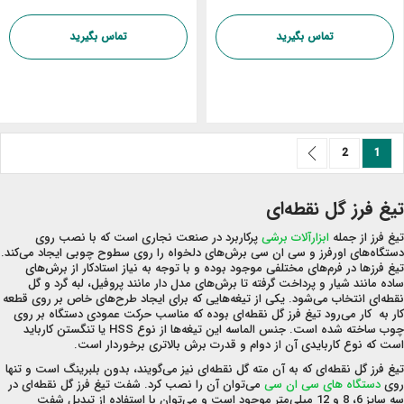
تماس بگیرید
تماس بگیرید
صفحه
صفحه
بعد
صفحه
شما در حال خواندن صفحه
2
1
تیغ فرز گل نقطه‌ای
تیغ فرز از جمله
ابزارآلات برشی
پرکاربرد در صنعت نجاری است که با نصب روی
دستگاه‌های اورفرز و سی ان سی برش‌های دلخواه را روی سطوح چوبی ایجاد می‌کند.
تیغ فرزها در فرم‌های مختلفی موجود بوده و با توجه به نیاز استادکار از برش‌های
ساده مانند شیار و پرداخت گرفته تا برش‌های مدل دار مانند پروفیل، لبه گرد و گل
نقطه‌ای انتخاب می‌شود. یکی از تیغه‌هایی که برای ایجاد طرح‌های خاص بر روی قطعه
کار به کار می‌رود تیغ فرز گل نقطه‌ای بوده که مناسب حرکت عمودی دستگاه بر روی
چوب ساخته شده است. جنس الماسه این تیغه‌ها از نوع HSS یا تنگستن کارباید
است که نوع کاربایدی آن از دوام و قدرت برش بالاتری برخوردار است.
تیغ فرز گل نقطه‌ای که به آن مته گل نقطه‌ای نیز می‌گویند، بدون بلبرینگ است و تنها
روی
دستگاه‌ های سی ان سی
می‌توان آن را نصب کرد. شفت تیغ فرز گل نقطه‌ای در
سه سایز 6، 8 و 12 میلی‌متر موجود است و می‌توان با استفاده از تبدیل شفت