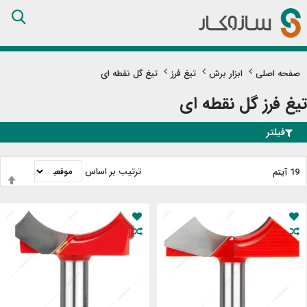
Skip
to
Content
صفحه اصلی
ابزار برش
تیغ فرز
تیغ گل نقطه ای
تیغ فرز گل نقطه ای
فیلتر
ترتیب بر اساس
19
آیتم
ت
ب
ن