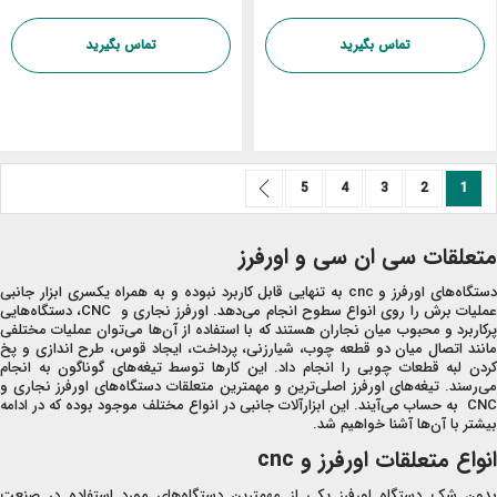
تماس بگیرید
تماس بگیرید
صفحه
صفحه
صفحه
شما در حال خواندن صفحه
صفحه
صفحه
بعد
صفحه
5
4
3
2
1
متعلقات سی ان سی و اورفرز
دستگاه‌های اورفرز و cnc به تنهایی قابل کاربرد نبوده و به همراه یکسری ابزار جانبی
عملیات برش را روی انواع سطوح انجام می‌دهد. اورفرز نجاری و CNC، دستگاه‌هایی
پرکاربرد و محبوب میان نجاران هستند که با استفاده از آن‌ها می‌توان عملیات مختلفی
مانند اتصال میان دو قطعه چوب، شیارزنی، پرداخت، ایجاد قوس، طرح اندازی و پخ
کردن لبه قطعات چوبی را انجام داد. این کارها توسط تیغه‌های گوناگون به انجام
می‌رسند. تیغه‌های اورفرز اصلی‌ترین و مهمترین متعلقات دستگاه‌های اورفرز نجاری و
CNC به حساب می‌آیند. این ابزارآلات جانبی در انواع مختلف موجود بوده که در ادامه
بیشتر با آن‌ها آشنا خواهیم شد.
انواع متعلقات اورفرز و
cnc
بدون شک دستگاه اورفرز یکی از مهمترین دستگاه‌های مورد استفاده در صنعت