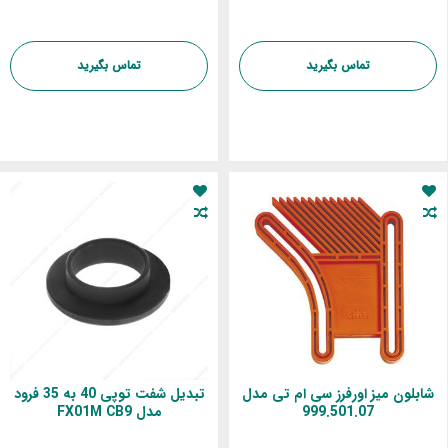
تماس بگیرید
تماس بگیرید
شابلون میز اورفرز سی ام تی مدل
تبدیل شفت توپی 40 به 35 فرود
999.501.07
مدل FX01M CB9