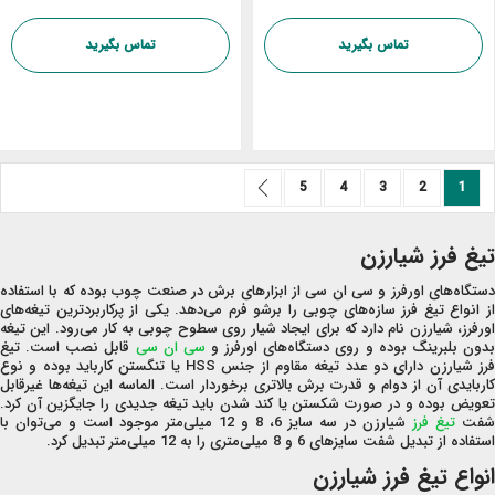
تماس بگیرید
تماس بگیرید
صفحه
صفحه
صفحه
شما در حال خواندن صفحه
صفحه
صفحه
بعد
صفحه
5
4
3
2
1
تیغ فرز شیارزن
دستگاه‌های اورفرز و سی ان سی از ابزارهای برش در صنعت چوب بوده که با استفاده
از انواع تیغ فرز سازه‌های چوبی را برشو فرم می‌دهد. یکی از پرکاربردترین تیغه‌های
اورفرز، شیارزن نام دارد که برای ایجاد شیار روی سطوح چوبی به کار می‌رود. این تیغه
دون بلبرینگ بوده و روی دستگاه‌های اورفرز و
سی ان سی
قابل نصب است. تیغ
فرز شیارزن دارای دو عدد تیغه مقاوم از جنس HSS یا تنگستن کارباید بوده و نوع
کاربایدی آن از دوام و قدرت برش بالاتری برخوردار است. الماسه این تیغه‌ها غیرقابل
تعویض بوده و در صورت شکستن یا کند شدن باید تیغه جدیدی را جایگزین آن کرد.
شفت
تیغ فرز
شیارزن در سه سایز 6، 8 و 12 میلی‌متر موجود است و می‌توان با
استفاده از تبدیل شفت سایزهای 6 و 8 میلی‌متری را به 12 میلی‌متر تبدیل کرد.
انواع تیغ فرز شیارزن