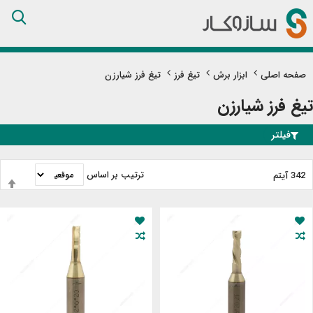
Skip
to
Content
صفحه اصلی
ابزار برش
تیغ فرز
تیغ فرز شیارزن
تیغ فرز شیارزن
فیلتر
ترتیب بر اساس
342
آیتم
ت
ب
ن