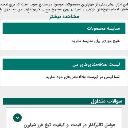
این ابزار برشی یکی از مهم‌ترین محصولات موجود در صنایع چوب است که برای ایجاد
شیار، انجام طرح‌های تزئینی و غیره بر روی سطوح چوبی کاربرد دارد. این محصول با
توجه به ساختار خود توان نصب بر روی انواع دستگاه‌های اور فرز، سی ان سی را
مشاهده بیشتر
دارد. با توجه به تنوع کارکردهای این مته شیار زن چوب، انواع مختلفی از آن تولید و
به بازار عرضه شده است که در ادامه بررسی هر کدام از آن‌ها خواهیم پرداخت.
مقایسه محصولات
تیغ فرز شیارزن مستقیم
هیچ موردی برای مقایسه ندارید.
تیغ شیار زن مستقیم دارای لبه‌های صاف و مستقیم بوده و برای ایجاد شیارهای خطی
و با عمق مشخص قابل استفاده است. این تیغ‌ها در ساخت اتصالات زبانه و کام، ایجاد
شیارهای نگهدارنده و جاسازی قطعات پشتی در کابینت‌ها و قفسه‌ها کاربرد دارند. مته
شیار زن چوب مستقیم در سایزهای مختلف از ۳ تا ۲۵ میلی‌متر تولید می‌شود و به
دلیل طراحی ساده، دوام بالایی دارد و برش‌های تمیز و دقیقی ایجاد می‌کند. همچنین
لیست علاقه‌مندی‌های من
این نوع از محصولات دارای دو نوع با بلبرینگ و بدون بلبرینگ هستند.
تیغ فرز شیارزن
V
شکل
شما آیتمی در فهرست علاقه‌مندی‌های خود ندارید.
تیغ فرز شیارزن V شکل با زاویه مشخص طراحی شده و شیارهای مثلثی شکل ایجاد
ی‌کند. این تیغ‌ها در
حکاکی
،
منبت کاری
، ایجاد خطوط تزئینی و ساخت اتصالات دم
چلچله استفاده می‌شوند. مته شیار زن V شکل با زوایای مختلف (معمولاً ۴۵، ۶۰ یا ۹۰
درجه) تولید می‌شود و برای کارهای تزئینی و ظریف روی چوب مناسب است. این
سوالات متداول
تیغ‌ها امکان ایجاد سایه و عمق در طرح‌های حکاکی شده را فراهم می‌کنند.
تیغ فرز شیارزن
U
شکل یا ناودانی
تیغ فرز شیارزن U شکل یا ناودانی، ابزاری تخصصی برای ایجاد شیارهای ناودانی با
عوامل تاثیرگذار در قیمت و کیفیت تیغ فرز شیارزن
کف گرد در انواع سطوح چوبی و MDF است. این ابزار در سایز‌های مختلفی تولید و به