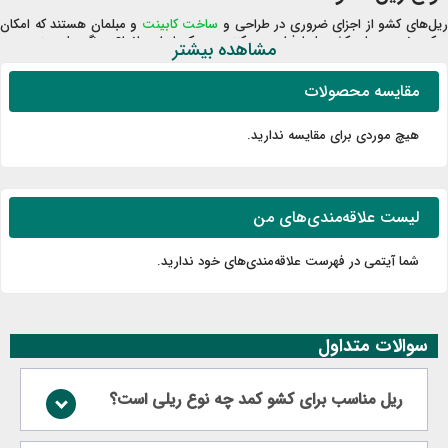
یل‌های کشو از اجزای ضروری در طراحی و
ساخت کابینت
و مبلمان هستند که امکان
حرکت نرم و روان کشوها را فراهم می‌کنند. هر یک از این انواع ویژگی‌های منحصر به
مشاهده بیشتر
فردی دارند که آنها را برای کاربردهای خاصی مناسب می‌سازد. ریل ساچمه‌ای با استفاده
از ساچمه‌های فولادی حرکتی نرم و بی‌صدا را ارائه می‌دهد. ریل بدنه دار با طراحی
مقایسه محصولات
محکم خود، تحمل وزن بالایی دارد. ریل مخفی با پنهان شدن زیر کشو، ظاهری زیبا و
مدرن ایجاد می‌کند. ریل غلتکی نیز با استفاده از غلتک‌ها، حرکتی روان و مقاوم در
برابر فرسایش را تضمین می‌کند.
هیچ موردی برای مقایسه ندارید.
ریل ساچمه‌ای
یل ساچمه ای
یکی از پیشرفته‌ترین انواع ریل کشو صنعتی و خانگی است که با
بهره‌گیری از تکنولوژی ساچمه‌های فولادی، حرکتی فوق‌العاده نرم و بی‌صدا را ارائه
لیست علاقه‌مندی‌های من
می‌دهد. این نوع ریل کشو کابینت از دو قسمت اصلی تشکیل شده است:
ریل ثابت که به بدنه کابینت متصل می‌شود و ریل متحرک که به کشو وصل می‌گردد.
شما آیتمی در فهرست علاقه‌مندی‌های خود ندارید.
بین این دو قسمت، ساچمه‌های فولادی قرار می‌گیرند که با چرخش خود، اصطکاک را
به حداقل رسانده و حرکتی روان را امکان‌پذیر می‌سازند. ریل‌های ساچمه‌ای معمولاً
دارای سیستم خود بسته شو هستند که باعث می‌شود کشو در انتهای مسیر به‌آرامی
بسته شود. این ویژگی نه‌تنها از ضربه خوردن و آسیب دیدن کشو جلوگیری می‌کند،
سوالات متداول
بلکه صدای ناخوشایند بسته شدن کشو را نیز حذف می‌نماید. علاوه بر این، ریل‌های
ساچمه‌ای قابلیت تحمل وزن بالایی دارند و برای کشوهای سنگین مانند کشوهای فایل
یا کشوهای حاوی ظروف آشپزخانه بسیار مناسب هستند.
ریل مناسب برای کشو کمد چه نوع ریلی است؟
ریل بدنه دار
ریل‌ بدنه دار که گاهی به‌عنوان ریل کشو قدیمی نیز شناخته می‌شود، نوعی از ریل