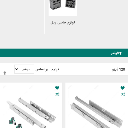
لوازم جانبی ریل
فیلتر
ترتیب بر اساس
120
آیتم
ت
ب
ن