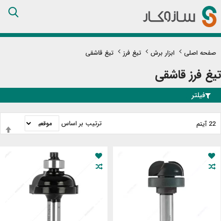
Skip
to
Content
صفحه اصلی
ابزار برش
تیغ فرز
تیغ قاشقی
تیغ فرز قاشقی
فیلتر
ترتیب بر اساس
22
آیتم
ت
ب
ن