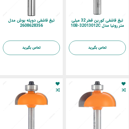
تیغ قاشقی کورین قطر 32 میلی
تیغ قاشقی دوپله بوش مدل
متر رونیا مدل 10B-32013012C
2608628356
تماس بگیرید
تماس بگیرید