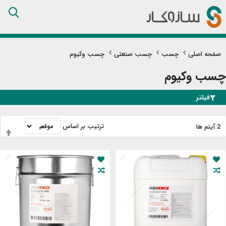
Skip
to
Content
صفحه اصلی
چسب
چسب صنعتی
چسب وکیوم
چسب وکیوم
فیلتر
ترتیب بر اساس
2
آیتم ها
ت
ب
ن