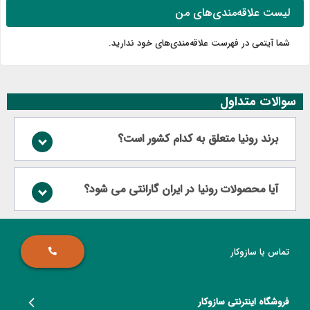
زیر است.
لیست علاقه‌مندی‌های من
شما آیتمی در فهرست علاقه‌مندی‌های خود ندارید.
سوالات متداول
برند رونیا متعلق به کدام کشور است؟
یراق‌آلات
مده محصولات برند رونیا، یراق‌آلات هستند. این یراق‌آلات شامل
انواع لولا
و لوازم
آیا محصولات رونیا در ایران گارانتی می شود؟
انبی آن، انواع ریل و لوازم جانبی
ریل کشو
، نگهدارنده، پیچ و اتصالات می‌شوند.
این ابزارآلات با استفاده از مواد اولیه درجه یک و با رعایت استانداردهای بین‌المللی
تولیدشده و در دارای طراحی زیبا و منحصر به فردی هستند. از مزایای این محصولات
می‌توان به طول عمر طولانی، کارکرد ساده و همچنین تنوع در سایزها و ابعاد اشاره
کرد.
تماس با سازوکار
برای خرید و اطلاع از قیمت ها و همچنین بررسی مشخصات فنی انواع یراق آلات از
برند رونیا هم اکنون می‌توانید با شماره تلفن‌
02167921340
تماس حاصل فرمایید.
ابزار برشی
فروشگاه اینترنتی سازوکار