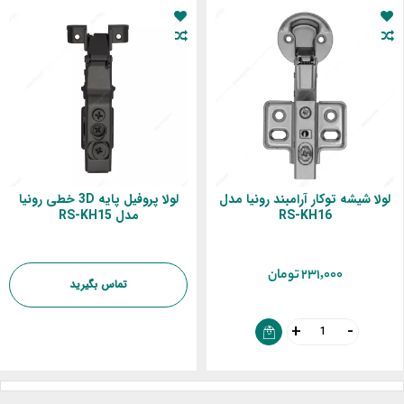
لولا شیشه توکار آرامبند رونیا مدل
لولا پروفیل پایه 3D خطی رونیا
RS-KH16
مدل RS-KH15
‎231,000 تومان
تماس بگیرید