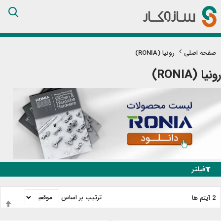
Skip
to
Content
صفحه اصلی
رونیا (RONIA)
رونیا (RONIA)
فیلتر
ترتیب بر اساس
2
آیتم ها
ت
ب
ن