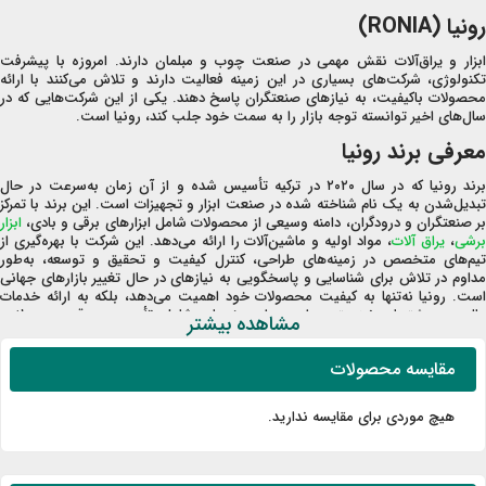
رونیا (RONIA)
ابزار و یراق‌آلات نقش مهمی در صنعت چوب و مبلمان دارند. امروزه با پیشرفت
تکنولوژی، شرکت‌های بسیاری در این زمینه فعالیت دارند و تلاش می‌کنند با ارائه
محصولات باکیفیت، به نیازهای صنعتگران پاسخ دهند. یکی از این شرکت‎‌هایی که در
سال‌های اخیر توانسته توجه بازار را به سمت خود جلب کند، رونیا است.
معرفی برند رونیا
برند رونیا که در سال ۲۰۲۰ در ترکیه تأسیس شده و از آن زمان به‌سرعت در حال
تبدیل‌شدن به یک نام شناخته شده در صنعت ابزار و تجهیزات است. این برند با تمرکز
بر صنعتگران و درودگران، دامنه وسیعی از محصولات شامل ابزارهای برقی و بادی،
ابزار
رشی
،
یراق آلات
، مواد اولیه و ماشین‌آلات را ارائه می‌دهد. این شرکت با بهره‌گیری از
تیم‌های متخصص در زمینه‌های طراحی، کنترل کیفیت و تحقیق و توسعه، به‌طور
مداوم در تلاش برای شناسایی و پاسخگویی به نیازهای در حال تغییر بازارهای جهانی
است. رونیا نه‌تنها به کیفیت محصولات خود اهمیت می‌دهد، بلکه به ارائه خدمات
عالی به مشتریان نیز متعهد است. این خدمات شامل تأمین به‌موقع محصولات،
مشاهده بیشتر
خدمات پس از فروش کارآمد و پشتیبانی کامل در طول استفاده از محصولات می‌شود.
هدف اصلی رونیا، جلب رضایت کامل مشتریان و ایجاد یک تجربه خرید مثبت برای
مقایسه محصولات
آن‌ها است.
محصولات برند رونیا
هیچ موردی برای مقایسه ندارید.
برند رونیا یکی از تولیدکنندگان برتر در صنعت یراق‌آلات و تجهیزات صنعت چوب است
که با ارائه محصولات متنوع و باکیفیت، توانسته است جایگاه مناسب خود را در بازار
پیدا نماید. محصولات این کمپانی شامل طیف وسیعی از محصولات در دسته‌بندی‌های