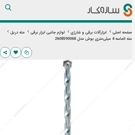
Skip
to
Content
صفحه اصلی
ابزارآلات برقی و شارژی
لوازم جانبی ابزار برقی
مته دریل
مته الماسه 4 میلی‌متری بوش مدل 2608590068
تن
های
ری
اویر