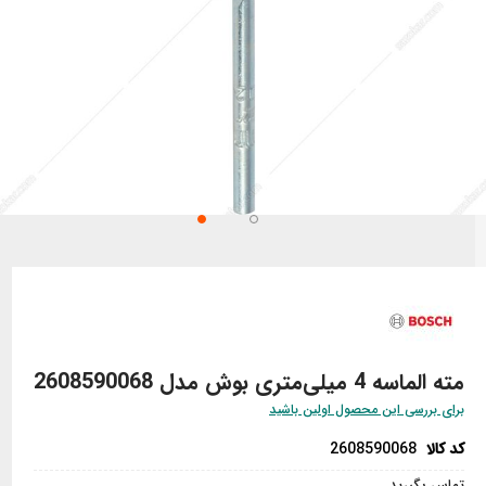
تن
تدای
ری
اویر
مته الماسه 4 میلی‌متری بوش مدل 2608590068
برای بررسی این محصول اولین باشید
کد کالا
2608590068
تماس بگیرید