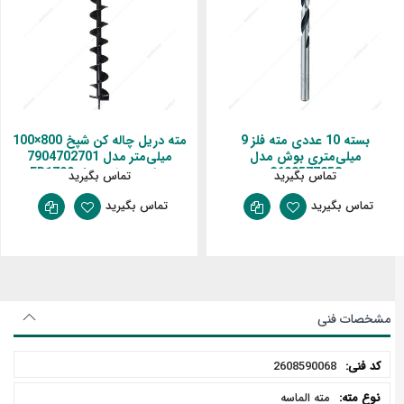
بسته 10 عددی مته فلز 9
مته دریل چاله کن شپخ 800×100
میلی‌متری بوش مدل
میلی‌متر مدل 7904702701
2608577258
مناسب برای مدل EB1700
تماس بگیرید
تماس بگیرید
تماس بگیرید
تماس بگیرید
مشخصات فنی
مشخصات
2608590068
فنی
مته الماسه