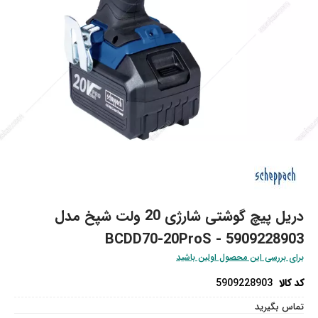
تن
تدای
ری
اویر
دریل پیچ گوشتی شارژی 20 ولت شپخ مدل
5909228903 - BCDD70-20ProS
برای بررسی این محصول اولین باشید
کد کالا
5909228903
تماس بگیرید