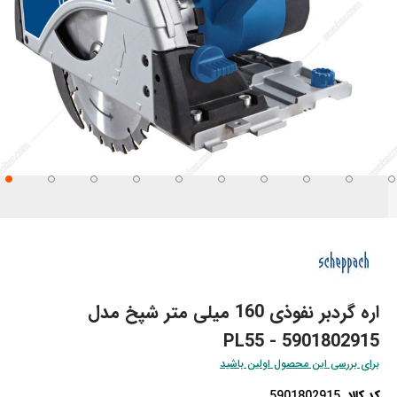
تن
تدای
ری
اویر
اره گردبر نفوذی 160 میلی‌ متر شپخ مدل
5901802915 - PL55
برای بررسی این محصول اولین باشید
کد کالا
5901802915