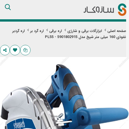
Skip
to
Content
صفحه اصلی
ابزارآلات برقی و شارژی
اره برقی
اره گرد بر
اره گردبر
نفوذی 160 میلی‌ متر شپخ مدل 5901802915 - PL55
تن
های
ری
اویر