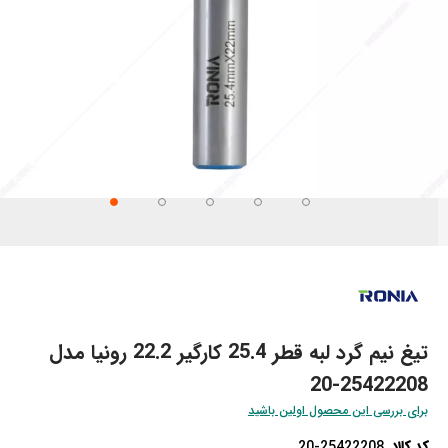
تن
تدای
ری
اویر
تیغ نیم گرد لبه قطر 25.4 کارگیر 22.2 رونیا مدل
25422208-20
برای بررسی این محصول اولین باشید
کد کالا
20-25422208