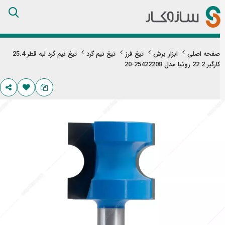
Skip
to
Content
صفحه اصلی
ابزار برش
تیغ فرز
تیغ نیم گرد
تیغ نیم گرد لبه قطر 25.4
کارگیر 22.2 رونیا مدل 25422208-20
تن
های
ری
اویر