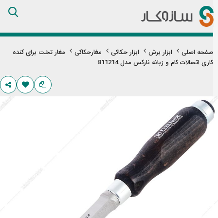
Skip
to
Content
صفحه اصلی
ابزار برش
ابزار حکاکی
مغارحکاکی
مغار تخت برای کنده
کاری اتصالات کام و زبانه نارکس مدل 811214
تن
های
ری
اویر