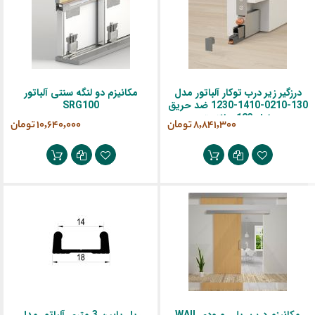
درزگیر زیر درب توکار آلباتور مدل
مکانیزم دو لنگه سنتی آلباتور
130-0210-1410-1230 ضد حریق
SRG100
طول 123 سانتیمتر
‎8,841,300 تومان
‎10,640,000 تومان