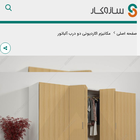
Skip
to
Content
صفحه اصلی
مکانیزم اکاردیونی دو درب آلباتور
تن
های
ری
اویر