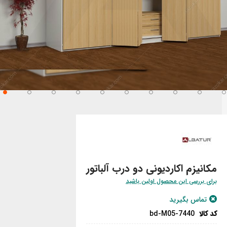
تن
تدای
ری
اویر
مکانیزم اکاردیونی دو درب آلباتور
برای بررسی این محصول اولین باشید
تماس بگیرید
کد کالا
bd-M05-7440