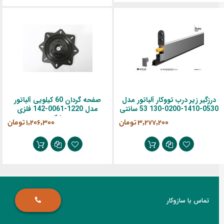
درزگیر زیر درب تووکار آلباتور مدل
صفحه گردان 60 کیلویی آلباتور
0530-1410-0200-130 53 سانتی
مدل 1220-0061-142 فلزی
متر
مشکی
‎3,277,200 تومان
‎1,206,300 تومان
تماس با سازوکار