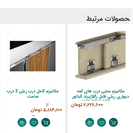
حصولات مرتبط
مکانیزم سنتی درب های کمد
مکانیزم کامل درب ریلی 2 درب
دیواری ریلی قابل رگلاژبرند آلباتور
صامت
مدل M03 7030 SFT
‎2,226,600 تومان
از
‎5,184,100 تومان
تا
‎5,904,900 تومان