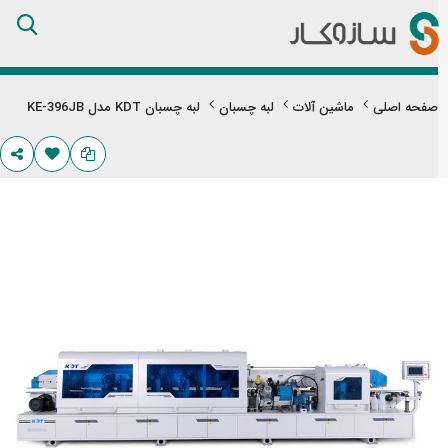
Skip
to
Content
صفحه اصلی
ماشین آلات
لبه چسبان
لبه چسبان KDT مدل KE-396JB
تن
های
ری
اویر