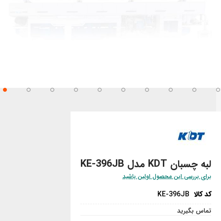
تن
تدای
ری
اویر
لبه چسبان KDT مدل KE-396JB
برای بررسی این محصول اولین باشید
کد کالا
KE-396JB
تماس بگیرید