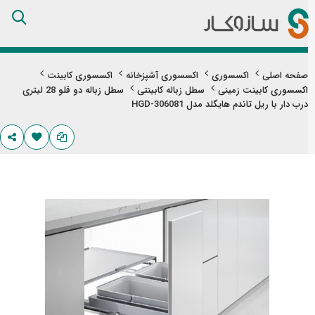
Skip
to
Content
صفحه اصلی
اکسسوری
اکسسوری آشپزخانه
اکسسوری کابینت
اکسسوری کابینت زمینی
سطل زباله کابینتی
سطل زباله دو قلو 28 لیتری
درب دار با ریل تاندم هایگلد مدل HGD-306081
تن
های
ری
اویر