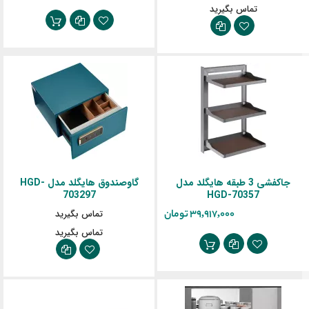
تماس بگیرید
جاکفشی 3 طبقه هایگلد مدل
گاوصندوق هایگلد مدل HGD-
703297
HGD-70357
‎39,917,000 تومان
تماس بگیرید
تماس بگیرید