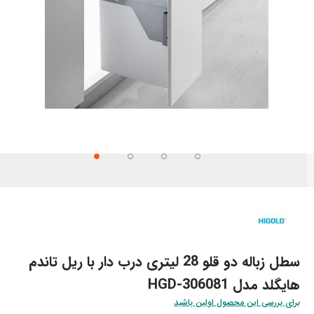
تن
تدای
ری
اویر
سطل زباله دو قلو 28 لیتری درب دار با ریل تاندم
هایگلد مدل HGD-306081
برای بررسی این محصول اولین باشید