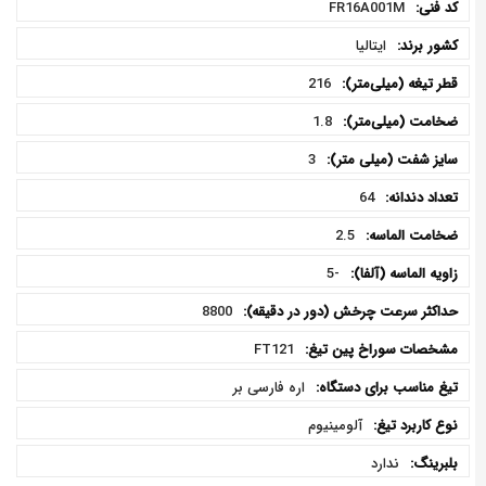
FR16A001M
فنی
ایتالیا
216
1.8
3
64
2.5
-5
8800
FT121
اره فارسی بر
آلومینیوم
ندارد