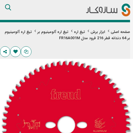
Skip
to
Content
صفحه اصلی
ابزار برش
تیغ اره
تیغ اره آلومینیوم بر
تیغ اره آلومینیوم
بر 64 دندانه قطر 216 فرود مدل FR16A001M
تن
های
ری
اویر