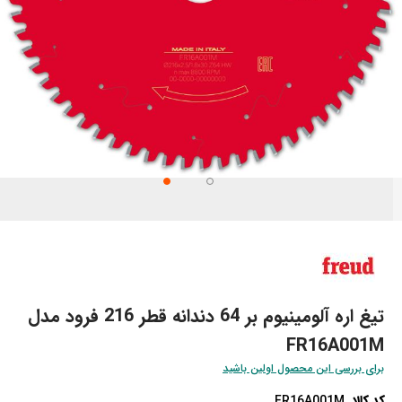
تن
تدای
ری
اویر
تیغ اره آلومینیوم بر 64 دندانه قطر 216 فرود مدل
FR16A001M
برای بررسی این محصول اولین باشید
کد کالا
FR16A001M