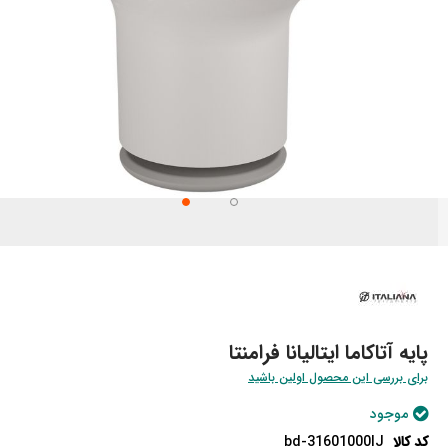
تن
تدای
ری
اویر
پایه آتاکاما ایتالیانا فرامنتا
برای بررسی این محصول اولین باشید
موجود
کد کالا
bd-31601000IJ