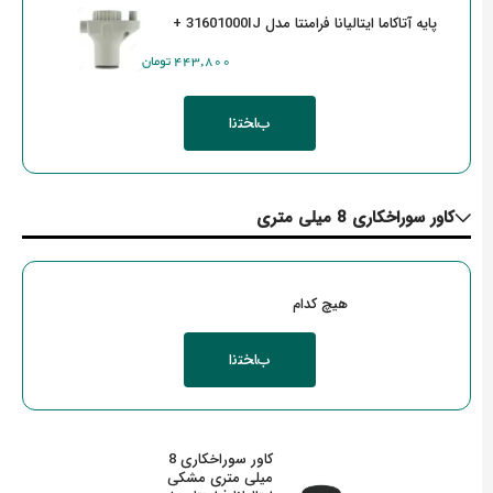
پایه آتاکاما ایتالیانا فرامنتا مدل 31601000IJ +
‎443,800 تومان
کاور سوراخکاری 8 میلی متری
هیچ کدام
کاور سوراخکاری 8
میلی متری مشکی