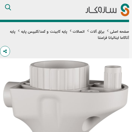
Skip
to
Content
صفحه اصلی
یراق آلات
اتصالات
پایه کابینت و کمد/کلیپس پایه
پایه
آتاکاما ایتالیانا فرامنتا
تن
های
ری
اویر