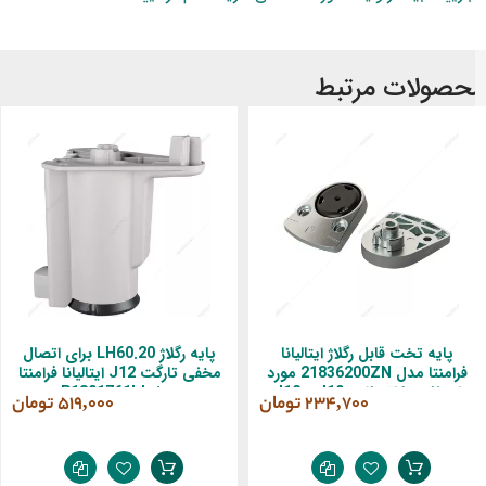
حصولات مرتبط
پایه تخت قابل رگلاژ ایتالیانا
پایه رگلاژ LH60.20 برای اتصال
فرامنتا مدل 21836200ZN مورد
مخفی تارگت J12 ایتالیانا فرامنتا
استفاده با اتصالات J10 و J12
مدل P1801761IJ
‎234,700 تومان
‎519,000 تومان