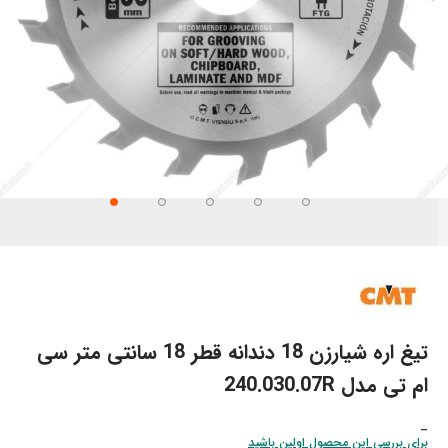
تن
تدای
ری
اویر
تیغ اره شیارزن 18 دندانه قطر 18 سانتی‌ متر سی
ام تی مدل 240.030.07R
_
برای بررسی این محصول اولین باشید