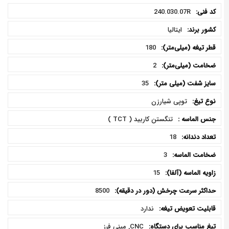
مشخصات
240.030.07R
فنی
ایتالیا
180
2
35
توپی شیارزن
تنگستن کاربید ( TCT )
18
3
15
8500
ندارد
CNC, مینی فرز